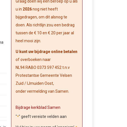
Graag doen wij een beroep op u als
u
in
2026
nog niet heeft
bijgedragen, om dit alsnog te
doen. Als richtlijn zou een bedrag
tussen de € 10 en € 20 per jaar al
heel mooi zijn.
na
U kunt uw bijdrage online betalen
of overboeken naar
NL94 RABO 0373 597 452 t.n.v
Protestantse Gemeente Velsen
Zuid / IJmuiden Oost,
onder vermelding van Samen.
Bijdrage kerkblad Samen
"
" geeft vereiste velden aan
*