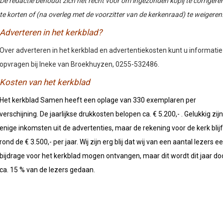
De redactie behoudt zich het recht voor om ingezonden kopij te corrigeren
te korten of (na overleg met de voorzitter van de kerkenraad) te weigeren
Adverteren in het kerkblad?
Over adverteren in het kerkblad en advertentiekosten kunt u informatie
opvragen bij Ineke van Broekhuyzen, 0255-532486.
Kosten van het kerkblad
Het kerkblad Samen heeft een oplage van 330 exemplaren per
verschijning. De jaarlijkse drukkosten belopen ca. € 5.200,- . Gelukkig zijn
enige inkomsten uit de advertenties, maar de rekening voor de kerk blijf
rond de € 3.500,- per jaar. Wij zijn erg blij dat wij van een aantal lezers e
bijdrage voor het kerkblad mogen ontvangen, maar dit wordt dit jaar do
ca. 15 % van de lezers gedaan.