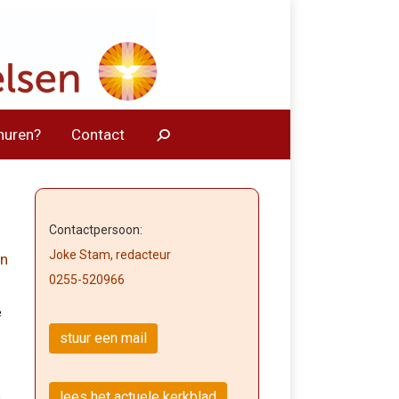
huren?
Contact
Contactpersoon:
Joke Stam, redacteur
en
0255-520966
e
stuur een mail
lees het actuele kerkblad