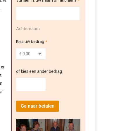
, in
Vul hier in: uw naam of 'anoniem'
*
.
Achternaam
Kies uw bedrag
*
 er
of kies een ander bedrag
t
en
or