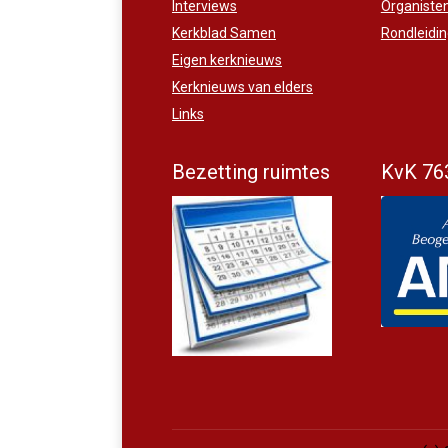
Interviews
Organiste
Kerkblad Samen
Rondleidi
Eigen kerknieuws
Kerknieuws van elders
Links
Bezetting ruimtes
KvK 76