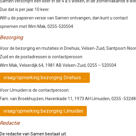
Samen verschijnt een keer in de 4 à 5 weken, in de zomervakantie 8 we
Dus dat is per jaar 10 keer.
Wilt u de papieren versie van Samen ontvangen, dan kunt u contact
opnemen met Wim Mak, 0255-520504.
Bezorging
Voor de bezorging en mutaties in Driehuis, Velsen-Zuid, Santpoort-Noo
Zuid en de postadressen is contactpersoon:
Wim Mak, Velserdijk 64, 1981 AB Velsen-Zuid, 0255 – 520504
vraag/opmerking bezorging Driehuis ….
Voor IJmuiden is de contactpersoon:
Fam. van Broekhuyzen, Havenkade 11, 1973 AH IJmuiden, 0255 -5324
vraag/opmerking bezorging IJmuiden
Redactie
De redactie van Samen bestaat uit: