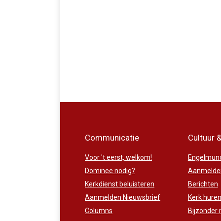
Communicatie
Cultuur 
Voor 't eerst, welkom!
Engelmund
Dominee nodig?
Aanmelden
Kerkdienst beluisteren
Berichten
Aanmelden Nieuwsbrief
Kerk hure
Columns
Bijzonder