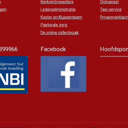
n
Kerkrentmeesters
Ontvangst
ngen
Ledenadministratie
Taxi-service
Koster en Klussenteam
Privacyverklari
Pastorale zorg
De online collectezak
399966
Facebook
Hoofdspon