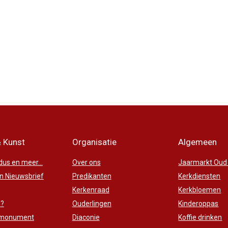
& Kunst
Organisatie
Algemeen
us en meer...
Over ons
Jaarmarkt Oud
 Nieuwsbrief
Predikanten
Kerkdiensten
Kerkenraad
Kerkbloemen
n?
Ouderlingen
Kinderoppas
 monument
Diaconie
Koffie drinken