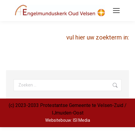
vul hier uw zoekterm in:
Search:
(c) 2023-2033 Protestantse Gemeente te Velsen-Zuid /
IJmuiden-Oost
Websitebouw: ISI Media