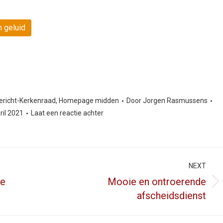
 geluid
ericht-Kerkenraad
,
Homepage midden
Door
Jorgen Rasmussens
ril 2021
Laat een reactie achter
NEXT
de
Mooie en ontroerende
Next
afscheidsdienst
post: