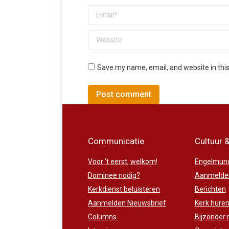
Email *
Website
Save my name, email, and website in thi
Post comment
Communicatie
Cultuur 
Voor 't eerst, welkom!
Engelmund
Dominee nodig?
Aanmelden
Kerkdienst beluisteren
Berichten
Aanmelden Nieuwsbrief
Kerk hure
Columns
Bijzonder