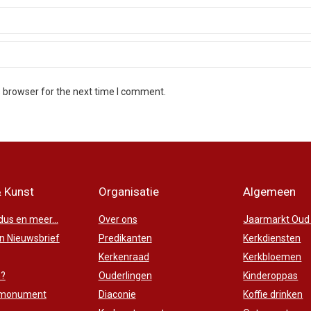
s browser for the next time I comment.
& Kunst
Organisatie
Algemeen
us en meer...
Over ons
Jaarmarkt Oud
 Nieuwsbrief
Predikanten
Kerkdiensten
Kerkenraad
Kerkbloemen
n?
Ouderlingen
Kinderoppas
 monument
Diaconie
Koffie drinken