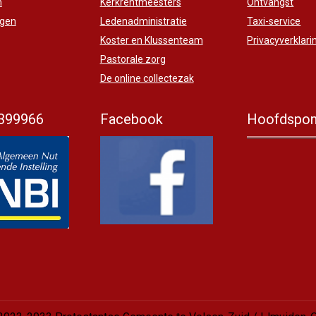
n
Kerkrentmeesters
Ontvangst
ngen
Ledenadministratie
Taxi-service
Koster en Klussenteam
Privacyverklari
Pastorale zorg
De online collectezak
399966
Facebook
Hoofdspon