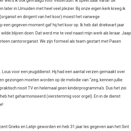
er werd ik ook gevraagd voor Velserduin. Ik speel daar vanaf de
n later in IJmuiden met heel veel plezier. Bij onze eigen kerk kreeg ik
ga (organist en dirigent van het koor) moest het vanwege
een gegeven moment gaf hij het koor op. Ik heb dat driekwart jaar
ilde blijven doen. Dat werd me te veel naast mijn werk als leraar. Jaap
teen cantororganist. We zijn formeel als team gestart met Pasen
s. Lous voor een jeugddienst. Hij had een aantal verzen gemaakt over
den gezongen moeten worden op de melodie van “zeg, kennen jullie
k praktisch nooit TV en helemaal geen kinderprogramma’s. Dus het zei
 heb het geharmoniseerd (vierstemmig voor orgel). En in de dienst
e!
cent Grieks en Latijn geworden en heb 31 jaar les gegeven aan het Sint