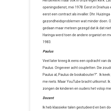
Herderkerk maar ook in onze eigen kerk. Lat
openingsdienst, mei 1978. Eerst in Driehuis e
eerst een contract als invaller. Dhr. Huizin
gezondheidsproblemen wat minder doen. Op 
gedaan maar meteen gezegd dat ik dat niet w
Haringa werd toen de andere organist en me
1983.
Paulus
Veel later kreeg ik eens een opdracht van d
Paulus. Ongeveer acht coupletten. Die zou
Paulus al, Paulus de boskabouter?”. Ik kee
me niets. Maar YouTube bracht uitkomst. Ik
zongen de kinderen en ouders het volop me
Docent
Ik heb klassieke talen gestudeerd en ben do