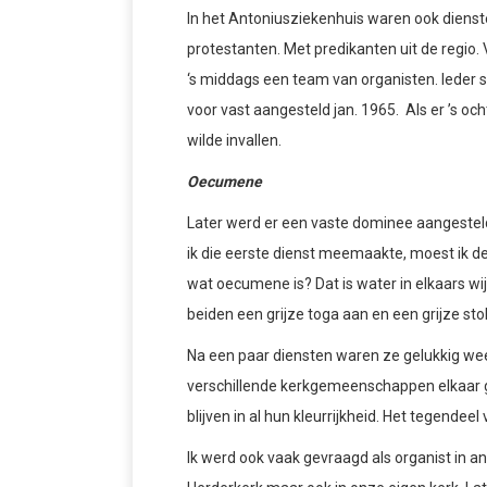
In het Antoniusziekenhuis waren ook dienst
protestanten. Met predikanten uit de regio. 
‘s middags een team van organisten. Ieder 
voor vast aangesteld jan. 1965. Als er ’s o
wilde invallen.
Oecumene
Later werd er een vaste dominee aangesteld:
ik die eerste dienst meemaakte, moest ik de
wat oecumene is? Dat is water in elkaars wi
beiden een grijze toga aan en een grijze st
Na een paar diensten waren ze gelukkig wee
verschillende kerkgemeenschappen elkaar ga
blijven in al hun kleurrijkheid. Het tegendeel
Ik werd ook vaak gevraagd als organist in an