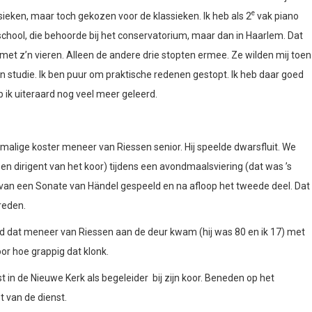
e
sieken, maar toch gekozen voor de klassieken. Ik heb als 2
vak piano
ool, die behoorde bij het conservatorium, maar dan in Haarlem. Dat
t z’n vieren. Alleen de andere drie stopten ermee. Ze wilden mij toen
 studie. Ik ben puur om praktische redenen gestopt. Ik heb daar goed
 ik uiteraard nog veel meer geleerd.
malige koster meneer van Riessen senior. Hij speelde dwarsfluit. We
n dirigent van het koor) tijdens een avondmaalsviering (dat was ’s
van een Sonate van Händel gespeeld en na afloop het tweede deel. Dat
reden.
nd dat meneer van Riessen aan de deur kwam (hij was 80 en ik 17) met
or hoe grappig dat klonk.
 in de Nieuwe Kerk als begeleider bij zijn koor. Beneden op het
t van de dienst.