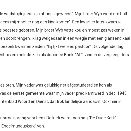
e wedstrijdrijders zijn al langs geweest”. Mijn broer Wyb werd om half
olgens mij moet er nog een kind komen”. Een kwartier later kwam ik.
de bedstee geboren. Mijn broer Wyb vatte kou en moest zes weken in
en doorbrengen. Ik lag welgedaan in een wiegje met een glanzend kaal
bezoek kwamen zeiden: “hij lijkt wel een pastoor”. De volgende dag
nhuis en meldde zich als dominee Brink. “Ah”, zeiden de verpleegsters:
esloten. Mijn vader was gelukkig net afgestudeerd en kon als
was de eerste gemeente waar mijn vader predikant werd in dec. 1945.
antenblad Woord en Dienst, dat trok landelijke aandacht. Ook hier in
enorme sprong voor hem. De kerk werd toen nog “De Oude Kerk”
e Engelmunduskerk” van.