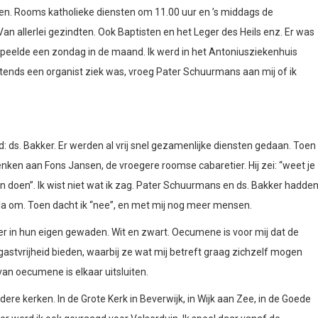
en. Rooms katholieke diensten om 11.00 uur en ’s middags de
Van allerlei gezindten. Ook Baptisten en het Leger des Heils enz. Er was
speelde een zondag in de maand. Ik werd in het Antoniusziekenhuis
chtends een organist ziek was, vroeg Pater Schuurmans aan mij of ik
 ds. Bakker. Er werden al vrij snel gezamenlijke diensten gedaan. Toen
nken aan Fons Jansen, de vroegere roomse cabaretier. Hij zei: “weet je
jn doen”. Ik wist niet wat ik zag. Pater Schuurmans en ds. Bakker hadde
ola om. Toen dacht ik “nee”, en met mij nog meer mensen.
r in hun eigen gewaden. Wit en zwart. Oecumene is voor mij dat de
stvrijheid bieden, waarbij ze wat mij betreft graag zichzelf mogen
 van oecumene is elkaar uitsluiten.
dere kerken. In de Grote Kerk in Beverwijk, in Wijk aan Zee, in de Goede