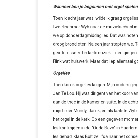
Wanneer ben je begonnen met orgel spelen
Toen ik acht jaar was, wilde ik graag orgelle
tweelingbroer Wyb naar de muziekschool i
we op donderdagmiddag les. Dat was noten le
droog brood eten. Na een jaar stopten we. To
geïnteresseerd in kerkmuziek. Toen gingen 
Flink wat huiswerk. Maar dat liep allemaal g
Orgelles
Toen kon ik orgelles krijgen. Mijn ouders gi
Jan Te Loo. Hij was dirigent van het koor v
aan de thee in de kamer en suite. In de ac
mijn broer Mundy, dan ik, en als laatste Wy
het orgel in de kerk. Op een gegeven moment 
les kon krijgen in de “Oude Bavo” in Haarlem b
les gehad. Klaas Bolt zei: “ga naar het conser