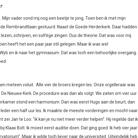
?
s. Mijn vader vond mij nog een beetje te jong. Toen ben ik met mijn
n de Rembrandtlaan gestuurd. Naast de Goede Herderkerk. Daar hadden
zen, schrijven, en solfège zingen. Dus de theorie. Dat was voor mij
en heeft het een paar jaar stil gelegen. Maar ik was wel
Wyb en ik naar het gymnasium. Dat was toch een behoorlijke overgang.
oed.
ngen meteen voluit. Alle vier de broers kregen les. Onze orgelleraar was
an De Nieuwe Kerk. De procedure was dan als volgt: We zaten om vier uur
hterkamer stond een harmonium. Dan was eerst Hugo aan de beurt, dan
b. Ieder een half uur les. Ik maakte de meeste vorderingen en mocht naar
zei Jan te Loo: “ik kan je nu niet meer verder helpen”. Hij regelde dat ik
ij Klaas Bolt. Ik moest eerst auditie doen. Dat ging goed. Ik heb vier jaar
vatorium”. Maar ik wilde toch liever naar de universiteit. Uiteindelijk heb