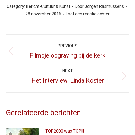
Category:
Bericht-Cultuur & Kunst
Door
Jorgen Rasmussens
28 november 2016
Laat een reactie achter
Post
navigation
PREVIOUS
Filmpje opgraving bij de kerk
Previous
post:
NEXT
Het Interview: Linda Koster
Next
post:
Gerelateerde berichten
TOP2000 was TOP!!!