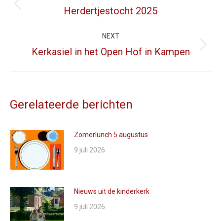
Herdertjestocht 2025
Previous
post:
NEXT
Kerkasiel in het Open Hof in Kampen
Next
post:
Gerelateerde berichten
Zomerlunch 5 augustus
9 juli 2026
Nieuws uit de kinderkerk
9 juli 2026