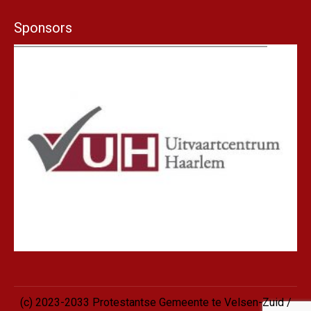
Sponsors
(c) 2023-2033 Protestantse Gemeente te Velsen-Zuid /