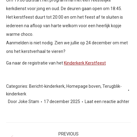
Om 19:00 uurstart het programma met een feestelijke
kerkdienst voor jong en oud. De deuren gaan open om 18:45.
Het kerstfeest duurt tot 20:00 en om het feest af te sluiten is
iedereen na afloop van harte welkom voor een heerlijk kopje
warme choco.
Aanmelden is niet nodig. Zien we jullie op 24 december om met
ons het kerstverhaal te vieren?
Ga naar de registratie van het
Kinderkerk Kerstfeest
Categories:
Bericht-kinderkerk
,
Homepage boven
,
Terugblik-
kinderkerk
Door
Joke Stam
17 december 2025
Laat een reactie achter
Post
navigation
PREVIOUS