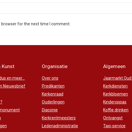
s browser for the next time I comment.
& Kunst
Organisatie
Algemeen
us en meer...
Over ons
Jaarmarkt Oud
 Nieuwsbrief
Predikanten
Kerkdiensten
Kerkenraad
Kerkbloemen
n?
Ouderlingen
Kinderoppas
 monument
Diaconie
Koffie drinken
n
Kerkrentmeesters
Ontvangst
ngen
Ledenadministratie
Taxi-service