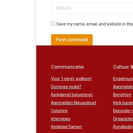
Website
Save my name, email, and website in thi
Post comment
Communicatie
Cultuur 
Voor 't eerst, welkom!
Engelmund
Dominee nodig?
Aanmelden
Kerkdienst beluisteren
Berichten
Aanmelden Nieuwsbrief
Kerk hure
Columns
Bijzonder
Interviews
Organiste
Kerkblad Samen
Rondleidi