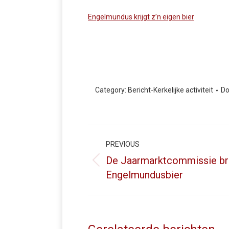
Engelmundus krijgt z’n eigen bier
Category:
Bericht-Kerkelijke activiteit
Do
Post
navigation
PREVIOUS
De Jaarmarktcommissie b
Previous
Engelmundusbier
post: