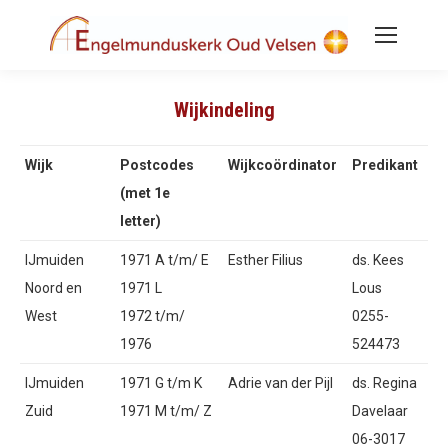
Wijkindeling
Wijk
Postcodes
Wijkcoördinator
Predikant
(met 1e
letter)
IJmuiden
1971 A t/m/ E
Esther Filius
ds. Kees
Noord en
1971 L
Lous
West
1972 t/m/
0255-
1976
524473
IJmuiden
1971 G t/m K
Adrie van der Pijl
ds. Regina
Zuid
1971 M t/m/ Z
Davelaar
06-3017