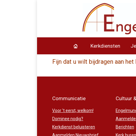
Kerkdiensten
J
Fijn dat u wilt bijdragen aan h
Communicatie
Cultuur 
Voor 't eerst, welkom!
Engelmund
Dominee nodig?
Aanmelden
Kerkdienst beluisteren
Berichten
Aanmelden Nieuwsbrief
Kerk hure