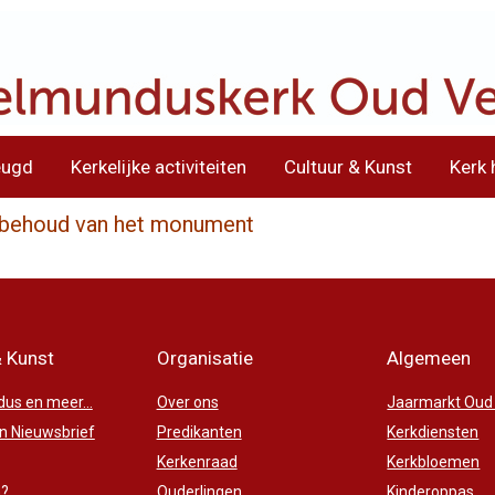
eugd
Kerkelijke activiteiten
Cultuur & Kunst
Kerk 
et behoud van het monument
& Kunst
Organisatie
Algemeen
us en meer...
Over ons
Jaarmarkt Oud
 Nieuwsbrief
Predikanten
Kerkdiensten
Kerkenraad
Kerkbloemen
n?
Ouderlingen
Kinderoppas