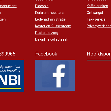
 monument
Diaconie
Koffie drinken
n
Kerkrentmeesters
Ontvangst
ngen
Ledenadministratie
Taxi-service
Koster en Klussenteam
Privacyverklari
Pastorale zorg
De online collectezak
399966
Facebook
Hoofdspon