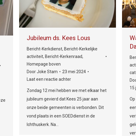
Jubileum ds. Kees Lous
Wa
Da
Bericht-Kerkdienst
,
Bericht-Kerkelijke
activiteit
,
Bericht-Kerkenraad
,
Ber
Homepage boven
act
Door
Joke Stam
23 mei 2024
cat
Laat een reactie achter
Do
15 
Zondag 12 mei hebben we met elkaar het
jubileum gevierd dat Kees 25 jaar aan
Op 
eze
onze beide gemeenten is verbonden. Dit
ee
vond plaats in een SOEDdienst in de
ver
Ichthuskerk. Na…
gel
ve