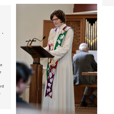
ke
e
erd
e