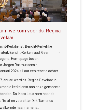
rm welkom voor ds. Regina
velaar
icht-Kerkdienst
,
Bericht-Kerkelijke
iviteit
,
Bericht-Kerkenraad
,
Geen
egorie
,
Homepage boven
or
Jorgen Rasmussens
januari 2024
Laat een reactie achter
7 januari werd ds. Regina Davelaar in
n mooie kerkdienst aan onze gemeente
bonden. Ds. Kees Lous nam haar de
ofte af en voorzitter Dirk Tamerius
rwelkomde haar namens…