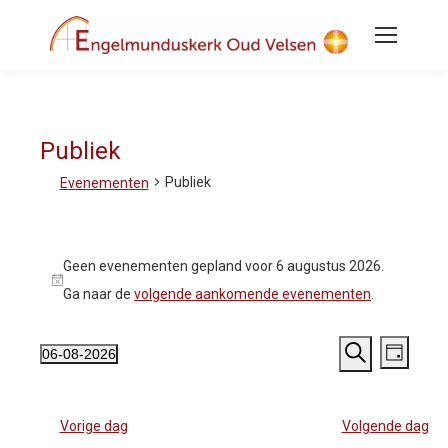
Publiek
Publiek
Evenementen
Evenementen
in
Geen evenementen gepland voor 6 augustus 2026.
6
augustus
Bericht
Ga naar de
volgende aankomende evenementen
.
2026
Evenementen
Even
06-08-2026
Zoeken
Dag
Zoeken
en
Selecteer
weer
weergeven
een
navigatie
navig
Vorige dag
Volgende dag
datum.